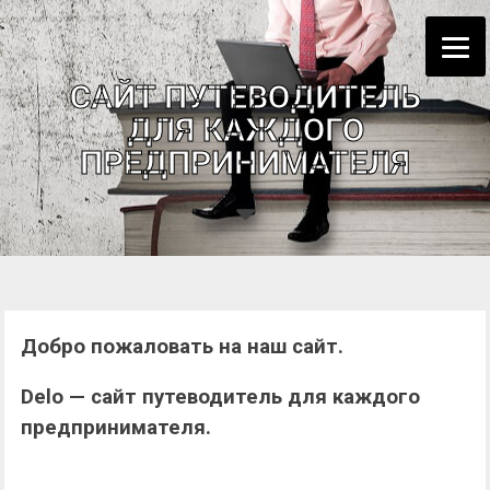
Skip
to
content
САЙТ ПУТЕВОДИТЕЛЬ
ДЛЯ КАЖДОГО
ПРЕДПРИНИМАТЕЛЯ
Добро пожаловать на наш сайт.
Delo — сайт путеводитель для каждого
предпринимателя.